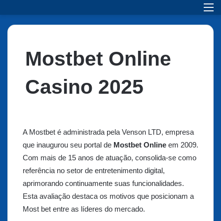
M
Mostbet Online
Casino 2025
A Mostbet é administrada pela Venson LTD, empresa
que inaugurou seu portal de
Mostbet Online
em 2009.
Com mais de 15 anos de atuação, consolida-se como
referência no setor de entretenimento digital,
aprimorando continuamente suas funcionalidades.
Esta avaliação destaca os motivos que posicionam a
Most bet entre as líderes do mercado.